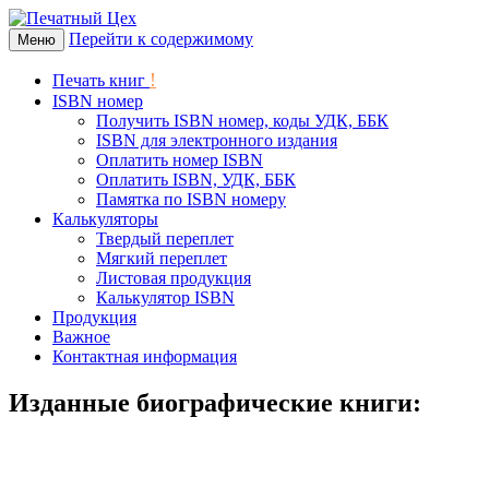
Перейти к содержимому
Типография и издательство в Санкт-Пе
Меню
Печатный Цех
!
Печать книг
ISBN номер
Получить ISBN номер, коды УДК, ББК
ISBN для электронного издания
Оплатить номер ISBN
Оплатить ISBN, УДК, ББК
Памятка по ISBN номеру
Калькуляторы
Твердый переплет
Мягкий переплет
Листовая продукция
Калькулятор ISBN
Продукция
Важное
Контактная информация
Изданные биографические книги: